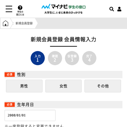
学生の
窓口とは
学生の窓口トップ
新規会員登録
新規会員登録 会員情報入力
入力
確認
仮登録
完了
1
2
3
4
性別
男性
女性
その他
生年月日
※一度登録すると変更できません