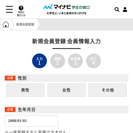
学生の
窓口とは
学生の窓口トップ
新規会員登録
新規会員登録 会員情報入力
入力
確認
仮登録
完了
1
2
3
4
性別
男性
女性
その他
生年月日
※一度登録すると変更できません