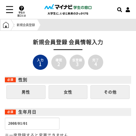
学生の
窓口とは
学生の窓口トップ
新規会員登録
新規会員登録 会員情報入力
入力
確認
仮登録
完了
1
2
3
4
性別
男性
女性
その他
生年月日
※一度登録すると変更できません