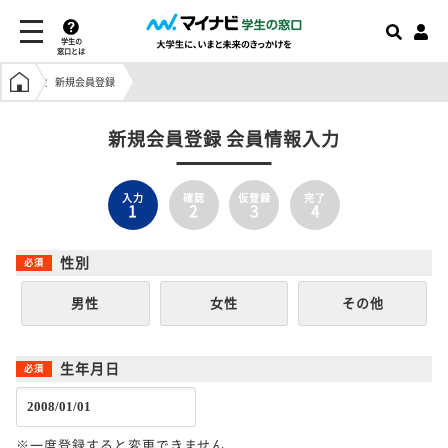
学生の
窓口とは
学生の窓口トップ
新規会員登録
新規会員登録 会員情報入力
入力
確認
仮登録
完了
1
2
3
4
性別
男性
女性
その他
生年月日
※一度登録すると変更できません