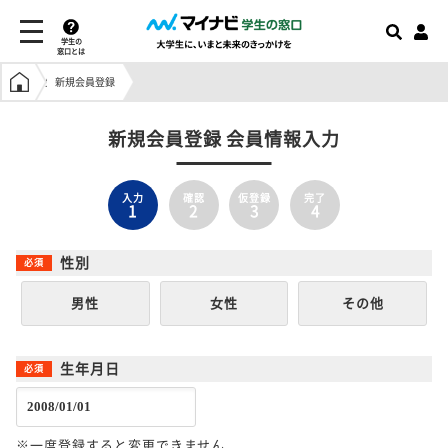
学生の
窓口とは
学生の窓口トップ
新規会員登録
新規会員登録 会員情報入力
入力
確認
仮登録
完了
1
2
3
4
性別
男性
女性
その他
生年月日
※一度登録すると変更できません