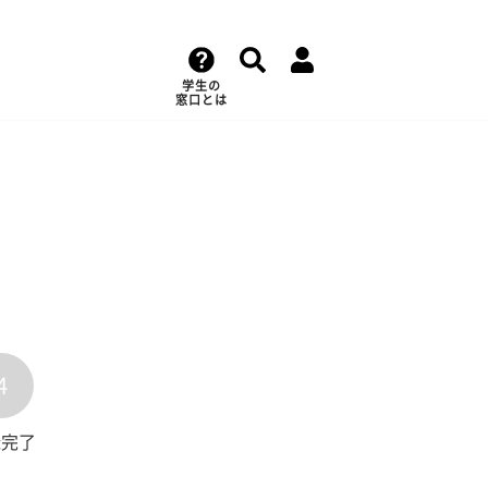
学生の
窓口とは
4
録完了