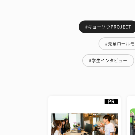
#キョーソウPROJECT
#先輩ロール
#学生インタビュー
PR