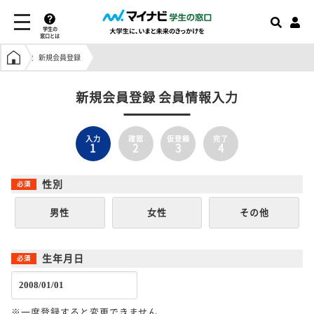
学生の
窓口とは
学生の窓口トップ
新規会員登録
新規会員登録 会員情報入力
入力
確認
仮登録
完了
1
2
3
4
性別
男性
女性
その他
生年月日
※一度登録すると変更できません