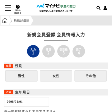
学生の
窓口とは
学生の窓口トップ
新規会員登録
新規会員登録 会員情報入力
入力
確認
仮登録
完了
1
2
3
4
性別
男性
女性
その他
生年月日
※一度登録すると変更できません