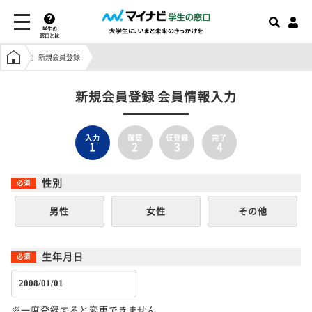
学生の
窓口とは
学生の窓口トップ
新規会員登録
新規会員登録 会員情報入力
入力
確認
仮登録
完了
1
2
3
4
性別
男性
女性
その他
生年月日
※一度登録すると変更できません