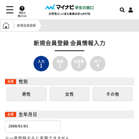
学生の
窓口とは
学生の窓口トップ
新規会員登録
新規会員登録 会員情報入力
入力
確認
仮登録
完了
1
2
3
4
性別
男性
女性
その他
生年月日
※一度登録すると変更できません