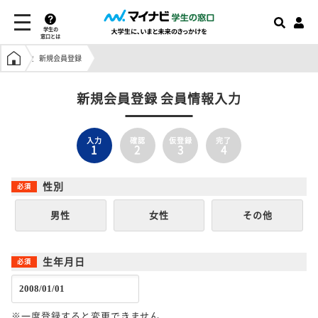
学生の
窓口とは
学生の窓口トップ
新規会員登録
新規会員登録 会員情報入力
入力
確認
仮登録
完了
1
2
3
4
性別
男性
女性
その他
生年月日
※一度登録すると変更できません