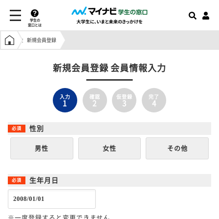
学生の
窓口とは
学生の窓口トップ
新規会員登録
新規会員登録 会員情報入力
入力
確認
仮登録
完了
1
2
3
4
性別
男性
女性
その他
生年月日
※一度登録すると変更できません