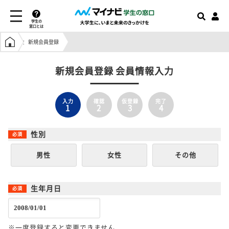
学生の
窓口とは
学生の窓口トップ
新規会員登録
新規会員登録 会員情報入力
入力
確認
仮登録
完了
1
2
3
4
性別
男性
女性
その他
生年月日
※一度登録すると変更できません