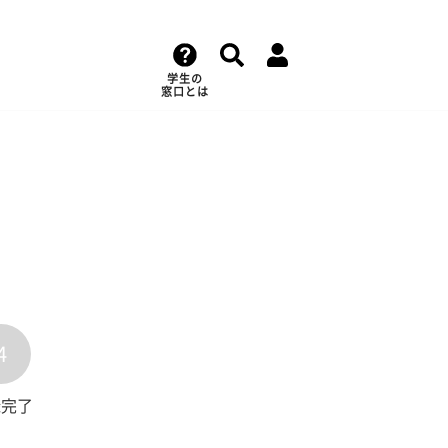
学生の
窓口とは
4
録完了