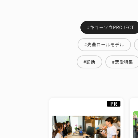
#キョーソウPROJECT
#先輩ロールモデル
#診断
#恋愛特集
PR