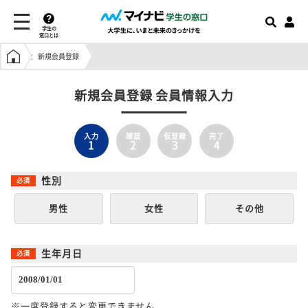
学生の
窓口とは
学生の窓口トップ
新規会員登録
新規会員登録 会員情報入力
入力
確認
仮登録
完了
1
2
3
4
性別
男性
女性
その他
生年月日
※一度登録すると変更できません