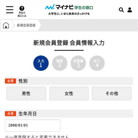
学生の
窓口とは
学生の窓口トップ
新規会員登録
新規会員登録 会員情報入力
入力
確認
仮登録
完了
1
2
3
4
性別
男性
女性
その他
生年月日
※一度登録すると変更できません