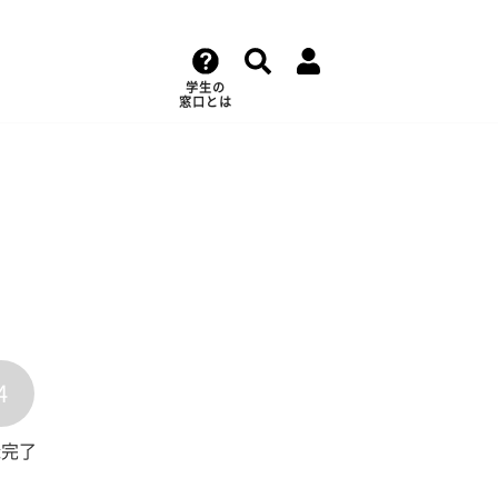
学生の
窓口とは
4
録完了