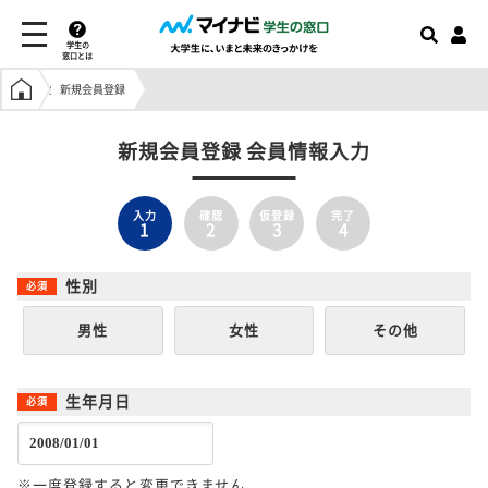
学生の
窓口とは
学生の窓口トップ
新規会員登録
新規会員登録 会員情報入力
入力
確認
仮登録
完了
1
2
3
4
性別
男性
女性
その他
生年月日
※一度登録すると変更できません