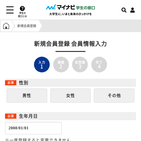
学生の
窓口とは
学生の窓口トップ
新規会員登録
新規会員登録 会員情報入力
入力
確認
仮登録
完了
1
2
3
4
性別
男性
女性
その他
生年月日
※一度登録すると変更できません