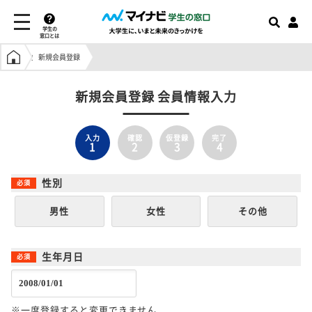
学生の
窓口とは
学生の窓口トップ
新規会員登録
新規会員登録 会員情報入力
入力
確認
仮登録
完了
1
2
3
4
性別
男性
女性
その他
生年月日
※一度登録すると変更できません