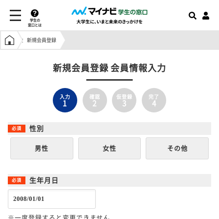
学生の
窓口とは
学生の窓口トップ
新規会員登録
新規会員登録 会員情報入力
入力
確認
仮登録
完了
1
2
3
4
性別
男性
女性
その他
生年月日
※一度登録すると変更できません