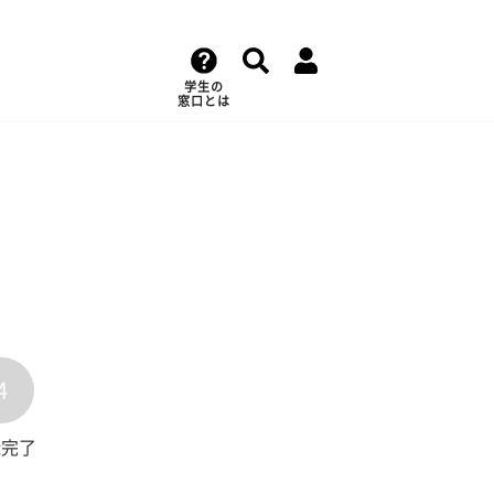
学生の
窓口とは
4
録完了