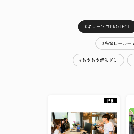
#キョーソウPROJECT
#先輩ロールモ
#もやもや解決ゼミ
PR