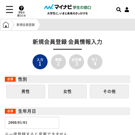
学生の
窓口とは
学生の窓口トップ
新規会員登録
新規会員登録 会員情報入力
入力
確認
仮登録
完了
1
2
3
4
性別
男性
女性
その他
生年月日
※一度登録すると変更できません