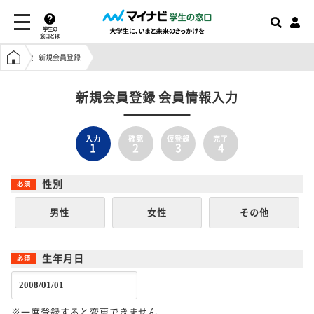
学生の
窓口とは
学生の窓口トップ
新規会員登録
新規会員登録 会員情報入力
入力
確認
仮登録
完了
1
2
3
4
性別
男性
女性
その他
生年月日
※一度登録すると変更できません