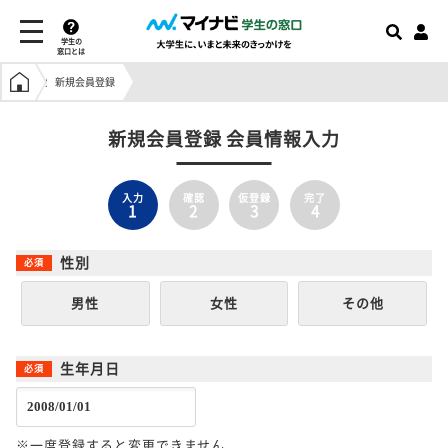
学生の
窓口とは
学生の窓口トップ
新規会員登録
新規会員登録 会員情報入力
入力
確認
仮登録
完了
1
2
3
4
性別
男性
女性
その他
生年月日
※一度登録すると変更できません