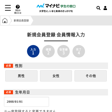
学生の
窓口とは
学生の窓口トップ
新規会員登録
新規会員登録 会員情報入力
入力
確認
仮登録
完了
1
2
3
4
性別
男性
女性
その他
生年月日
※一度登録すると変更できません