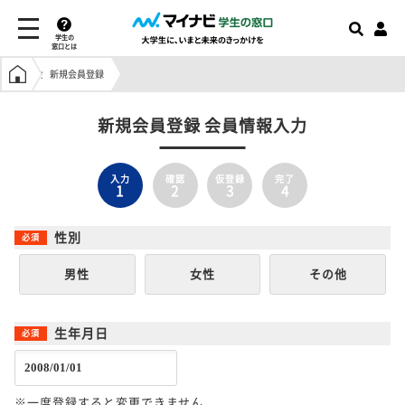
学生の
窓口とは
学生の窓口トップ
新規会員登録
新規会員登録 会員情報入力
入力
確認
仮登録
完了
1
2
3
4
性別
男性
女性
その他
生年月日
※一度登録すると変更できません