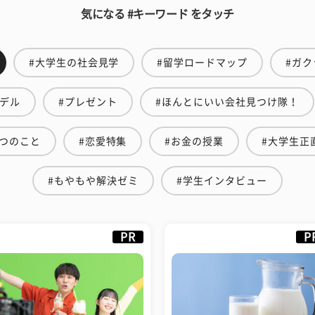
気になる #キーワード をタッチ
#大学生の社会見学
#留学ロードマップ
#ガク
モデル
#プレゼント
#ほんとにいい会社見つけ隊！
つのこと
#恋愛特集
#お金の授業
#大学生正
#もやもや解決ゼミ
#学生インタビュー
PR
P