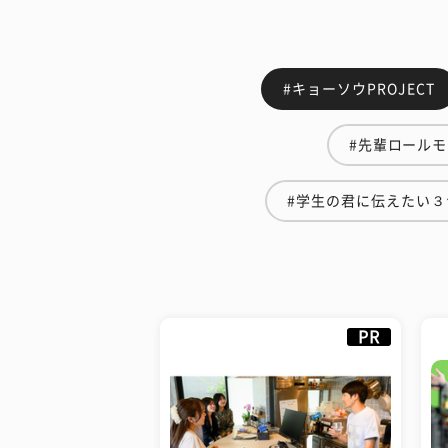
#キョーソウPROJECT
#先輩ロール
#学生の君に伝えたい３
PR