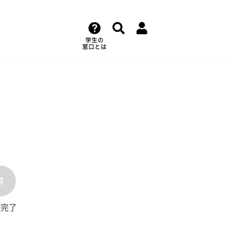
学生の
窓口とは
4
録完了