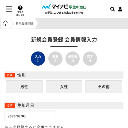
学生の
窓口とは
学生の窓口トップ
新規会員登録
新規会員登録 会員情報入力
入力
確認
仮登録
完了
1
2
3
4
性別
男性
女性
その他
生年月日
※一度登録すると変更できません