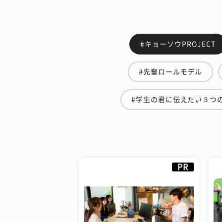
#キョーソウPROJECT
#先輩ロールモデル
#学生の君に伝えたい３つ
PR