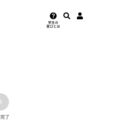
学生の
窓口とは
4
録完了