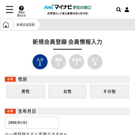
学生の
窓口とは
学生の窓口トップ
新規会員登録
新規会員登録 会員情報入力
入力
確認
仮登録
完了
1
2
3
4
性別
男性
女性
その他
生年月日
※一度登録すると変更できません