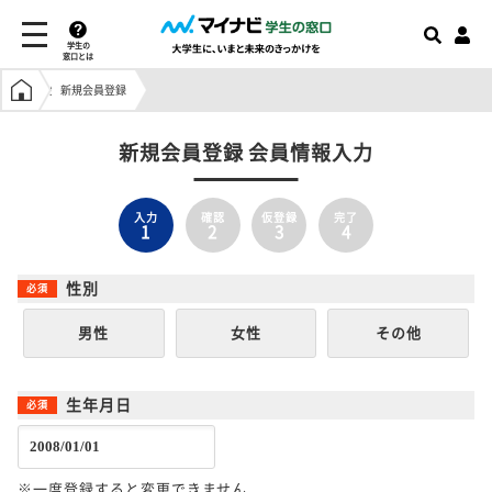
学生の
窓口とは
学生の窓口トップ
新規会員登録
新規会員登録 会員情報入力
入力
確認
仮登録
完了
1
2
3
4
性別
男性
女性
その他
生年月日
※一度登録すると変更できません