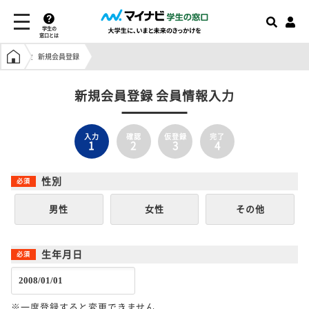
学生の
窓口とは
学生の窓口トップ
新規会員登録
新規会員登録 会員情報入力
入力
確認
仮登録
完了
1
2
3
4
性別
男性
女性
その他
生年月日
※一度登録すると変更できません