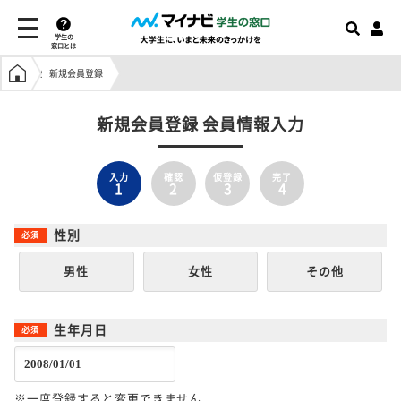
学生の
窓口とは
学生の窓口トップ
新規会員登録
新規会員登録 会員情報入力
入力
確認
仮登録
完了
1
2
3
4
性別
男性
女性
その他
生年月日
※一度登録すると変更できません