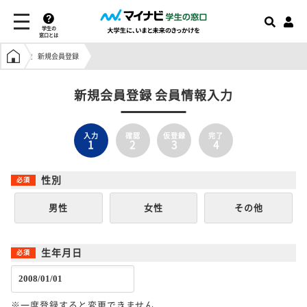
学生の
窓口とは
学生の窓口トップ
新規会員登録
新規会員登録 会員情報入力
入力
確認
仮登録
完了
1
2
3
4
性別
男性
女性
その他
生年月日
※一度登録すると変更できません