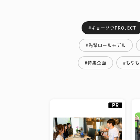
#キョーソウPROJECT
#先輩ロールモデル
#特集企画
#もや
PR