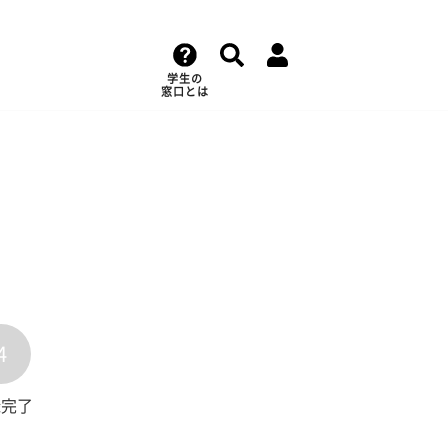
学生の
窓口とは
4
録完了