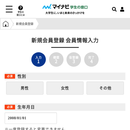
学生の
窓口とは
学生の窓口トップ
新規会員登録
新規会員登録 会員情報入力
入力
確認
仮登録
完了
1
2
3
4
性別
男性
女性
その他
生年月日
※一度登録すると変更できません