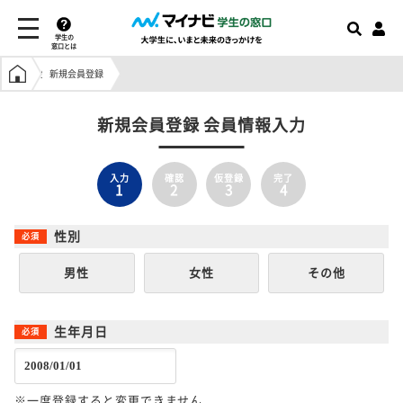
学生の
窓口とは
学生の窓口トップ
新規会員登録
新規会員登録 会員情報入力
入力
確認
仮登録
完了
1
2
3
4
性別
男性
女性
その他
生年月日
※一度登録すると変更できません