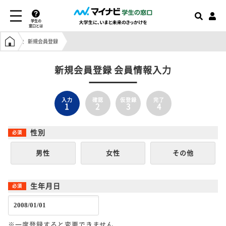
学生の
窓口とは
学生の窓口トップ
新規会員登録
新規会員登録 会員情報入力
入力
確認
仮登録
完了
1
2
3
4
性別
男性
女性
その他
生年月日
※一度登録すると変更できません