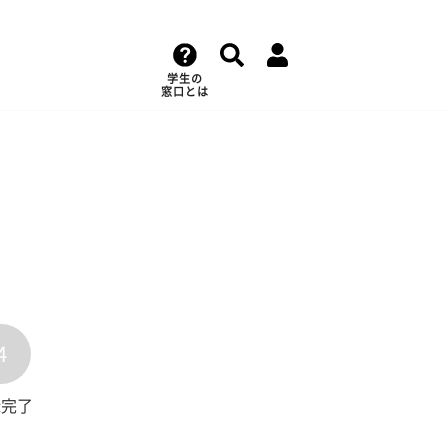
学生の
窓口とは
4
録完了