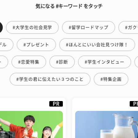
気になる #キーワード をタッチ
#大学生の社会見学
#留学ロードマップ
#ガク
デル
#プレゼント
#ほんとにいい会社見つけ隊！
ー
#恋愛特集
#診断
#学生インタビュー
#学生の君に伝えたい３つのこと
#特集企画
PR
P