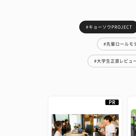
#キョーソウPROJECT
#先輩ロールモ
#大学生正直レビュ
PR