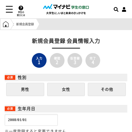
学生の
窓口とは
学生の窓口トップ
新規会員登録
新規会員登録 会員情報入力
入力
確認
仮登録
完了
1
2
3
4
性別
男性
女性
その他
生年月日
※一度登録すると変更できません