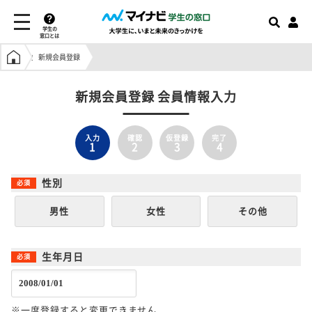
学生の
窓口とは
学生の窓口トップ
新規会員登録
新規会員登録 会員情報入力
入力
確認
仮登録
完了
1
2
3
4
性別
男性
女性
その他
生年月日
※一度登録すると変更できません