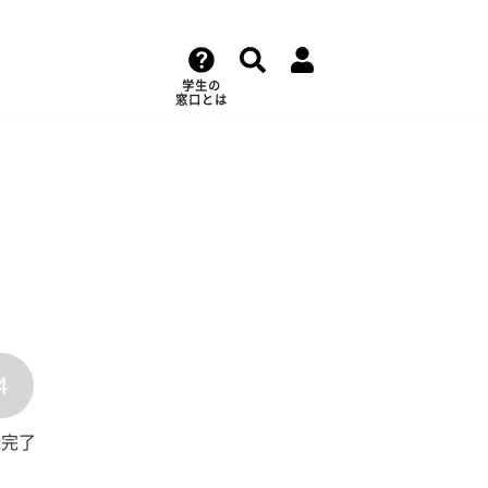
学生の
窓口とは
4
録完了