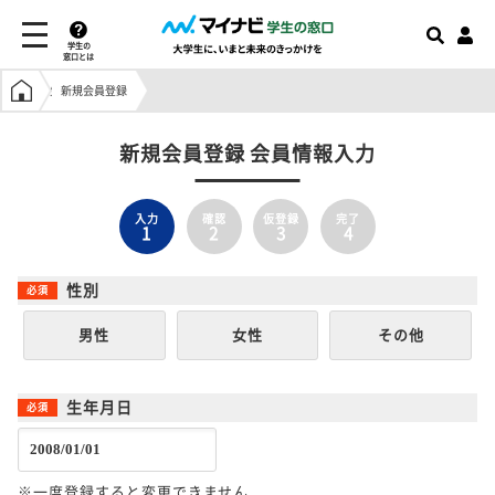
学生の
窓口とは
学生の窓口トップ
新規会員登録
新規会員登録 会員情報入力
入力
確認
仮登録
完了
1
2
3
4
性別
男性
女性
その他
生年月日
※一度登録すると変更できません