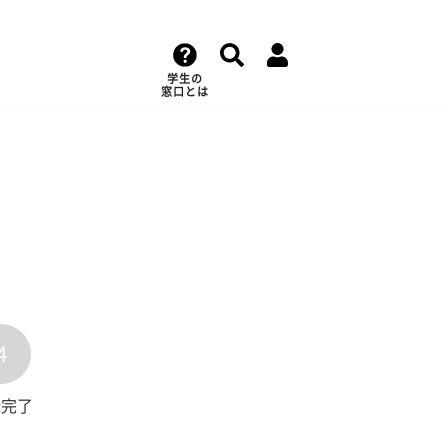
学生の
窓口とは
4
録完了