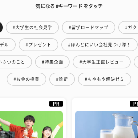
気になる #キーワード をタッチ
#大学生の社会見学
#留学ロードマップ
#ガク
モデル
#プレゼント
#ほんとにいい会社見つけ隊！
い３つのこと
#特集企画
#大学生正直レビュー
#お金の授業
#診断
#もやもや解決ゼミ
PR
P