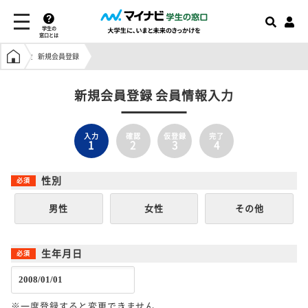
学生の
窓口とは
学生の窓口トップ
新規会員登録
新規会員登録 会員情報入力
入力
確認
仮登録
完了
1
2
3
4
性別
男性
女性
その他
生年月日
※一度登録すると変更できません