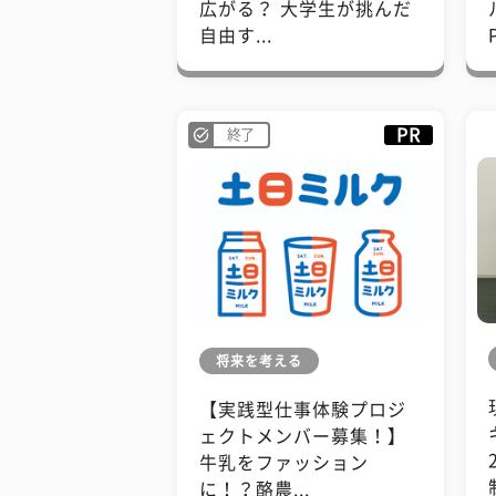
広がる？ 大学生が挑んだ
自由す...
PR
終了
将来を考える
【実践型仕事体験プロジ
ェクトメンバー募集！】
牛乳をファッション
に！？酪農...