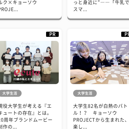
ルク×キョーソウ
っと身近に”――「牛乳
PROJE...
スマ...
PR
P
大学生活
大学生活
現役大学生が考える『エ
大学生82名が白熱のバト
キュートの存在』とは。
ル！？ キョーソウ
20周年ブランドムービー
PROJECTから生まれた
制作の...
楽し...