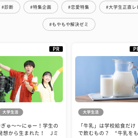
#診断
#特集企画
#恋愛特集
#大学生正直レ
#もやもや解決ゼミ
PR
P
大学生活
大学生活
#ぎゅ〜〜にゅー！学生の
「牛乳」は学校給食だけ
発想から生まれた！ Jミ
で飲むもの？ “牛乳を