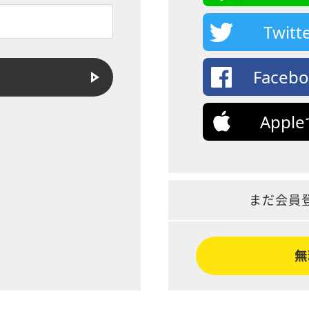
Twi
Face
App
まだ会員
無