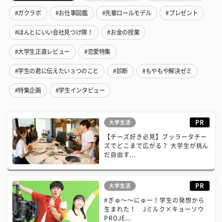
#ガクラボ
#お仕事図鑑
#先輩ロールモデル
#プレゼント
#ほんとにいい会社見つけ隊！
#お金の授業
#大学生正直レビュー
#恋愛特集
#学生の君に伝えたい３つのこと
#診断
#もやもや解決ゼミ
#特集企画
#学生インタビュー
PR
大学生活
【チーズ好き必見】ブッラータチー
ズでどこまで広がる？ 大学生が挑ん
だ自由す...
PR
大学生活
#ぎゅ〜〜にゅー！学生の発想から
生まれた！ Jミルク×キョーソウ
PROJE...