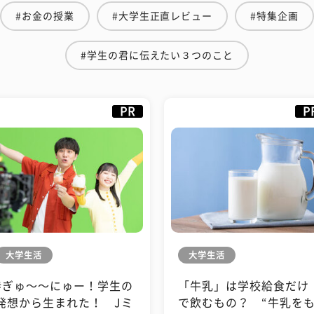
#お金の授業
#大学生正直レビュー
#特集企画
#学生の君に伝えたい３つのこと
PR
P
大学生活
大学生活
#ぎゅ〜〜にゅー！学生の
「牛乳」は学校給食だけ
発想から生まれた！ Jミ
で飲むもの？ “牛乳を