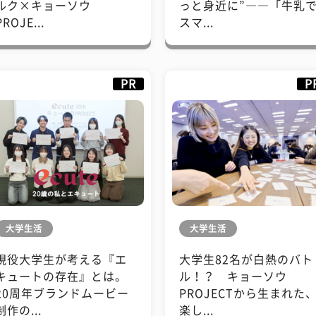
ルク×キョーソウ
っと身近に”――「牛乳
PROJE...
スマ...
PR
P
大学生活
大学生活
現役大学生が考える『エ
大学生82名が白熱のバト
キュートの存在』とは。
ル！？ キョーソウ
20周年ブランドムービー
PROJECTから生まれた
制作の...
楽し...