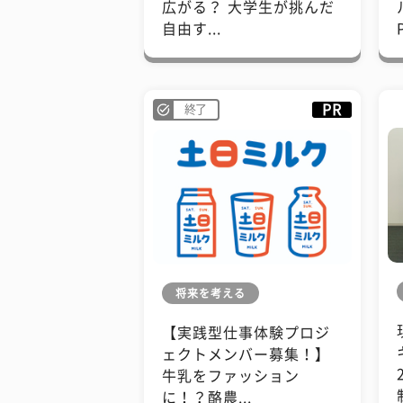
広がる？ 大学生が挑んだ
自由す...
PR
終了
将来を考える
【実践型仕事体験プロジ
ェクトメンバー募集！】
牛乳をファッション
に！？酪農...