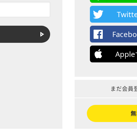
Twi
Face
App
まだ会員
無