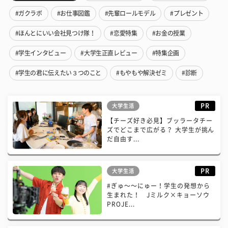
#ガクラボ
#お仕事図鑑
#先輩ロールモデル
#プレゼント
#ほんとにいい会社見つけ隊！
#恋愛特集
#お金の授業
#学生インタビュー
#大学生正直レビュー
#特集企画
#学生の君に伝えたい３つのこと
#もやもや解決ゼミ
#診断
PR
大学生活
【チーズ好き必見】ブッラータチー
ズでどこまで広がる？ 大学生が挑ん
だ自由す...
PR
大学生活
#ぎゅ〜〜にゅー！学生の発想から
生まれた！ Jミルク×キョーソウ
PROJE...