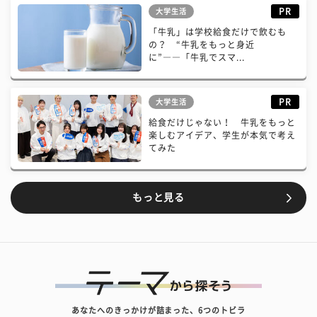
PR
大学生活
「牛乳」は学校給食だけで飲むも
の？ “牛乳をもっと身近
に”――「牛乳でスマ...
PR
大学生活
給食だけじゃない！ 牛乳をもっと
楽しむアイデア、学生が本気で考え
てみた
もっと見る
あなたへのきっかけが詰まった、6つのトビラ